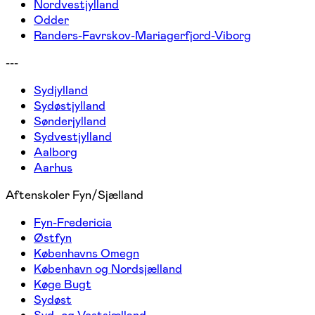
Nordvestjylland
Odder
Randers-Favrskov-Mariagerfjord-Viborg
---
Sydjylland
Sydøstjylland
Sønderjylland
Sydvestjylland
Aalborg
Aarhus
Aftenskoler Fyn/Sjælland
Fyn-Fredericia
Østfyn
Københavns Omegn
København og Nordsjælland
Køge Bugt
Sydøst