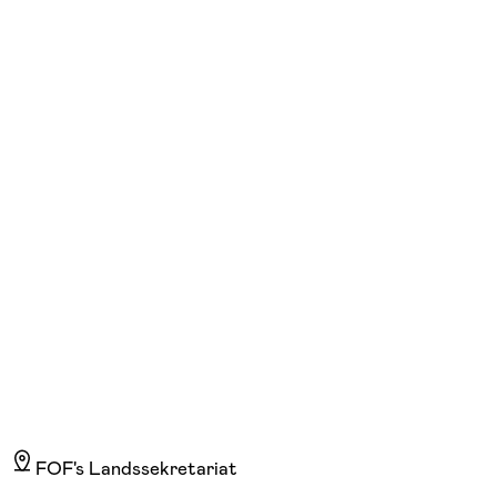
FOF København og Nordsjælland
Se hold
Fransk – begyndere
man. 17:00 - 18:40
Start 28/09
Skolen på Nyelandsvej, Frederiksberg, Frederiksberg
1.670,00 kr.
FOF's Landssekretariat