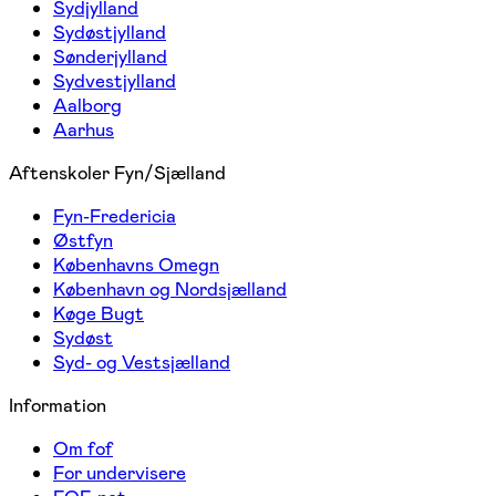
Sydjylland
Sydøstjylland
Sønderjylland
Sydvestjylland
Aalborg
Aarhus
Aftenskoler Fyn/Sjælland
Fyn-Fredericia
Østfyn
Københavns Omegn
København og Nordsjælland
Køge Bugt
Sydøst
Syd- og Vestsjælland
Information
Om fof
For undervisere