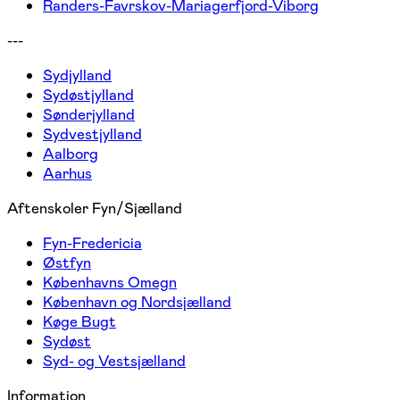
Randers-Favrskov-Mariagerfjord-Viborg
---
Sydjylland
Sydøstjylland
Sønderjylland
Sydvestjylland
Aalborg
Aarhus
Aftenskoler Fyn/Sjælland
Fyn-Fredericia
Østfyn
Københavns Omegn
København og Nordsjælland
Køge Bugt
Sydøst
Syd- og Vestsjælland
Information