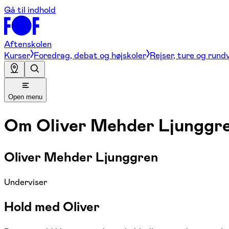
Gå til indhold
Aftenskolen
Kurser
Foredrag, debat og højskoler
Rejser, ture og rund
Open menu
Om
Oliver Mehder Ljunggr
Oliver Mehder Ljunggren
Underviser
Hold med Oliver