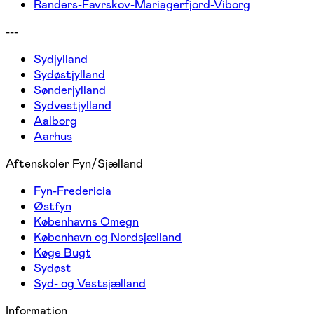
Randers-Favrskov-Mariagerfjord-Viborg
---
Sydjylland
Sydøstjylland
Sønderjylland
Sydvestjylland
Aalborg
Aarhus
Aftenskoler Fyn/Sjælland
Fyn-Fredericia
Østfyn
Københavns Omegn
København og Nordsjælland
Køge Bugt
Sydøst
Syd- og Vestsjælland
Information