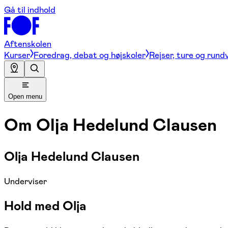
Gå til indhold
Aftenskolen
Kurser
Foredrag, debat og højskoler
Rejser, ture og rund
Open menu
Om
Olja Hedelund Clausen
Olja Hedelund Clausen
Underviser
Hold med Olja