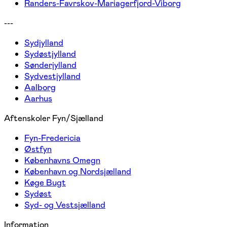
Randers-Favrskov-Mariagerfjord-Viborg
---
Sydjylland
Sydøstjylland
Sønderjylland
Sydvestjylland
Aalborg
Aarhus
Aftenskoler Fyn/Sjælland
Fyn-Fredericia
Østfyn
Københavns Omegn
København og Nordsjælland
Køge Bugt
Sydøst
Syd- og Vestsjælland
Information