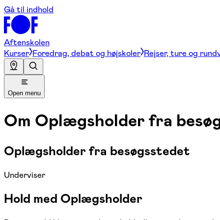
Gå til indhold
Aftenskolen
Kurser
Foredrag, debat og højskoler
Rejser, ture og rund
Open menu
Om
Oplægsholder fra besø
Oplægsholder fra besøgsstedet
Underviser
Hold med Oplægsholder