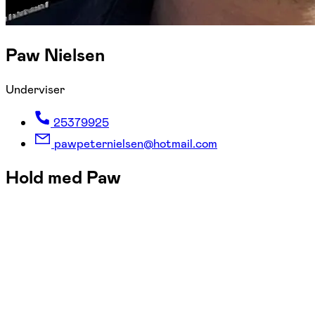
Paw Nielsen
Underviser
25379925
pawpeternielsen@hotmail.com
Hold med Paw
FOF København og Nordsjælland
Se hold