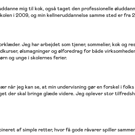
uddanne mig til kok, også taget den professionelle øluddann
len i 2009, og min kellneruddannelse samme sted er fra 2
orklæder. Jeg har arbejdet som tjener, sommelier, kok og r
kurser, ølsmagninger og ølforedrag for både virksomheder 
rn og unge i skolernes ferier.
ær når jeg kan se, at min undervisning gør en forskel i folk
 der skal bringe glæde videre. Jeg oplever stor tilfredshed
cineret af simple retter, hvor få gode råvarer spiller samm