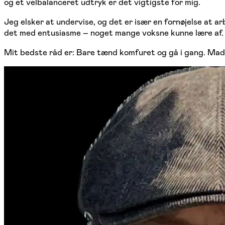
og et velbalanceret udtryk er det vigtigste for mig.
Jeg elsker at undervise, og det er især en fornøjelse at ar
det med entusiasme – noget mange voksne kunne lære af.
Mit bedste råd er: Bare tænd komfuret og gå i gang. Madl