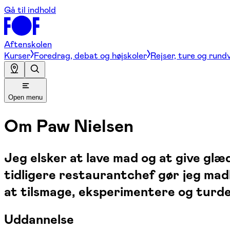
Gå til indhold
Aftenskolen
Kurser
Foredrag, debat og højskoler
Rejser, ture og rund
Open menu
Om
Paw Nielsen
Jeg elsker at lave mad og at give gl
tidligere restaurantchef gør jeg mad
at tilsmage, eksperimentere og turde
Uddannelse