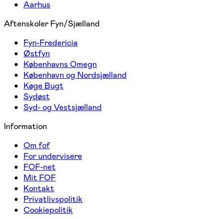
Aarhus
Aftenskoler Fyn/Sjælland
Fyn-Fredericia
Østfyn
Københavns Omegn
København og Nordsjælland
Køge Bugt
Sydøst
Syd- og Vestsjælland
Information
Om fof
For undervisere
FOF-net
Mit FOF
Kontakt
Privatlivspolitik
Cookiepolitik