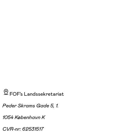
lør. 10:00 - 16:25
22/08
Dokk1, Aarhus C
860,00 kr.
FOF's Landssekretariat
Peder Skrams Gade 5, 1.
1054 København K
CVR-nr:
62531517