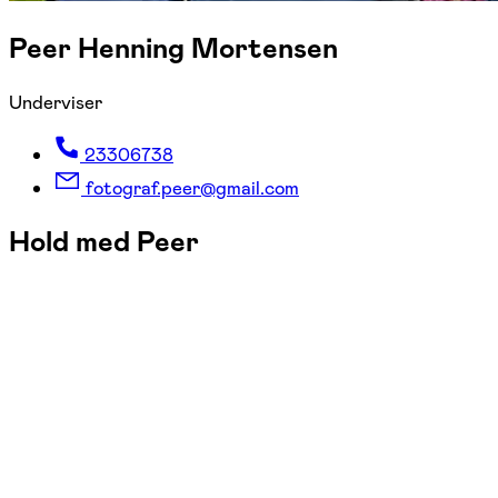
Peer Henning Mortensen
Underviser
23306738
fotograf.peer@gmail.com
Hold med Peer
FOF Aarhus
Se hold
Portrætfoto