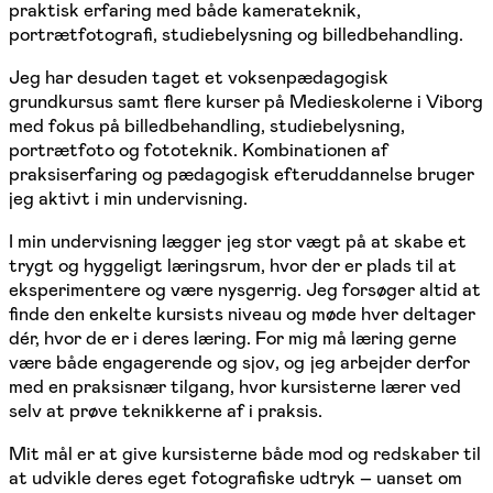
praktisk erfaring med både kamerateknik,
portrætfotografi, studiebelysning og billedbehandling.
Jeg har desuden taget et voksenpædagogisk
grundkursus samt flere kurser på Medieskolerne i Viborg
med fokus på billedbehandling, studiebelysning,
portrætfoto og fototeknik. Kombinationen af
praksiserfaring og pædagogisk efteruddannelse bruger
jeg aktivt i min undervisning.
I min undervisning lægger jeg stor vægt på at skabe et
trygt og hyggeligt læringsrum, hvor der er plads til at
eksperimentere og være nysgerrig. Jeg forsøger altid at
finde den enkelte kursists niveau og møde hver deltager
dér, hvor de er i deres læring. For mig må læring gerne
være både engagerende og sjov, og jeg arbejder derfor
med en praksisnær tilgang, hvor kursisterne lærer ved
selv at prøve teknikkerne af i praksis.
Mit mål er at give kursisterne både mod og redskaber til
at udvikle deres eget fotografiske udtryk – uanset om