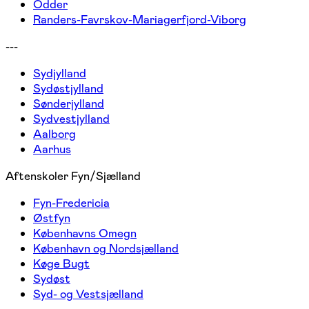
Odder
Randers-Favrskov-Mariagerfjord-Viborg
---
Sydjylland
Sydøstjylland
Sønderjylland
Sydvestjylland
Aalborg
Aarhus
Aftenskoler Fyn/Sjælland
Fyn-Fredericia
Østfyn
Københavns Omegn
København og Nordsjælland
Køge Bugt
Sydøst
Syd- og Vestsjælland