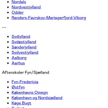
Nordals
Nordvestjylland
Odder
Randers-Favrskov-Mariagerfjord-Viborg
---
Sydjylland
Sydøstjylland
Sønderjylland
Sydvestjylland
Aalborg
Aarhus
Aftenskoler Fyn/Sjælland
Fyn-Fredericia
Østfyn
Københavns Omegn
København og Nordsjælland
Køge Bugt