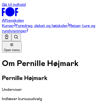
Gå til indhold
Aftenskolen
Kurser
Foredrag, debat og højskoler
Rejser, ture og
rundvisninger
Open menu
Om
Pernille Højmark
Pernille Højmark
Underviser
Indlæser kursusudvalg