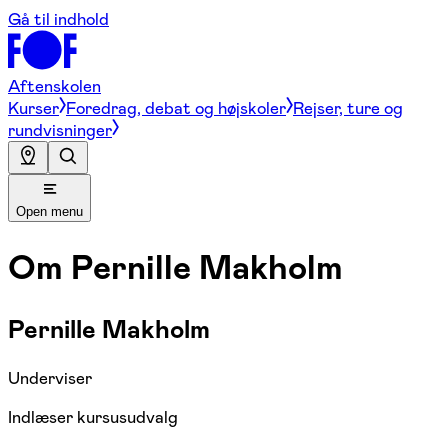
Gå til indhold
Aftenskolen
Kurser
Foredrag, debat og højskoler
Rejser, ture og
rundvisninger
Open menu
Om
Pernille Makholm
Pernille Makholm
Underviser
Indlæser kursusudvalg