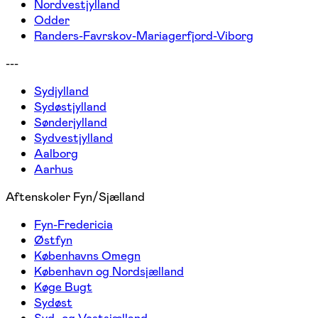
Nordvestjylland
Odder
Randers-Favrskov-Mariagerfjord-Viborg
---
Sydjylland
Sydøstjylland
Sønderjylland
Sydvestjylland
Aalborg
Aarhus
Aftenskoler Fyn/Sjælland
Fyn-Fredericia
Østfyn
Københavns Omegn
København og Nordsjælland
Køge Bugt
Sydøst