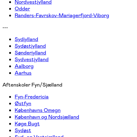
Nordvestjylland
Odder
Randers-Favrskov-Mariagerfjord-Viborg
---
Sydjylland
Sydøstjylland
Sønderjylland
Sydvestjylland
Aalborg
Aarhus
Aftenskoler Fyn/Sjælland
Fyn-Fredericia
Østfyn
Københavns Omegn
København og Nordsjælland
Køge Bugt
Sydøst