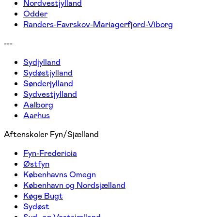
Nordvestjylland
Odder
Randers-Favrskov-Mariagerfjord-Viborg
---
Sydjylland
Sydøstjylland
Sønderjylland
Sydvestjylland
Aalborg
Aarhus
Aftenskoler Fyn/Sjælland
Fyn-Fredericia
Østfyn
Københavns Omegn
København og Nordsjælland
Køge Bugt
Sydøst