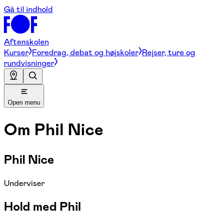
Gå til indhold
Aftenskolen
Kurser
Foredrag, debat og højskoler
Rejser, ture og
rundvisninger
Open menu
Om
Phil Nice
Phil Nice
Underviser
Hold med Phil