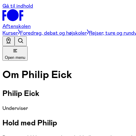
Gå til indhold
Aftenskolen
Kurser
Foredrag, debat og højskoler
Rejser, ture og rund
Open menu
Om
Philip Eick
Philip Eick
Underviser
Hold med Philip