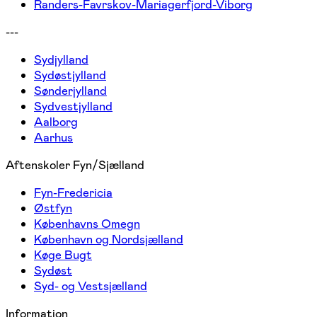
Randers-Favrskov-Mariagerfjord-Viborg
---
Sydjylland
Sydøstjylland
Sønderjylland
Sydvestjylland
Aalborg
Aarhus
Aftenskoler Fyn/Sjælland
Fyn-Fredericia
Østfyn
Københavns Omegn
København og Nordsjælland
Køge Bugt
Sydøst
Syd- og Vestsjælland
Information