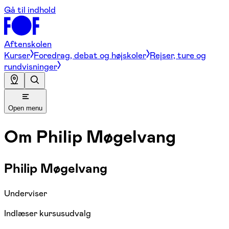
Gå til indhold
Aftenskolen
Kurser
Foredrag, debat og højskoler
Rejser, ture og
rundvisninger
Open menu
Om
Philip Møgelvang
Philip Møgelvang
Underviser
Indlæser kursusudvalg