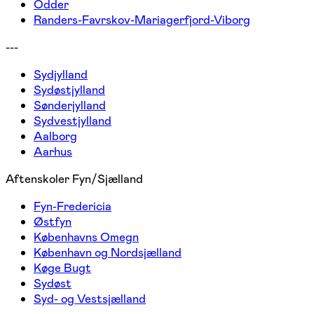
Odder
Randers-Favrskov-Mariagerfjord-Viborg
---
Sydjylland
Sydøstjylland
Sønderjylland
Sydvestjylland
Aalborg
Aarhus
Aftenskoler Fyn/Sjælland
Fyn-Fredericia
Østfyn
Københavns Omegn
København og Nordsjælland
Køge Bugt
Sydøst
Syd- og Vestsjælland