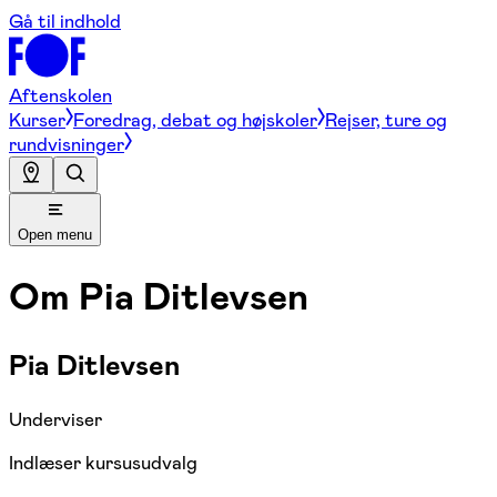
Gå til indhold
Aftenskolen
Kurser
Foredrag, debat og højskoler
Rejser, ture og
rundvisninger
Open menu
Om
Pia Ditlevsen
Pia Ditlevsen
Underviser
Indlæser kursusudvalg