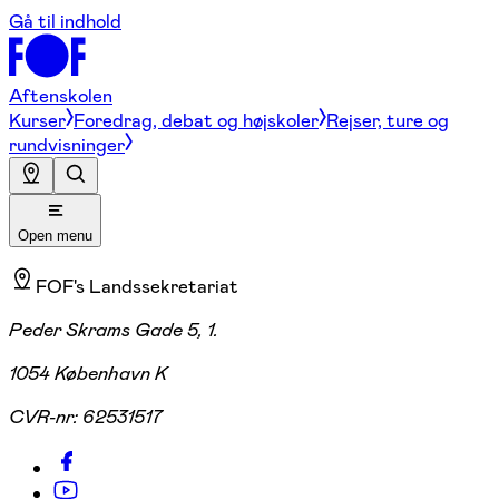
Gå til indhold
Aftenskolen
Kurser
Foredrag, debat og højskoler
Rejser, ture og
rundvisninger
Open menu
FOF's Landssekretariat
Peder Skrams Gade 5, 1.
1054 København K
CVR-nr:
62531517