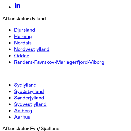
Aftenskoler Jylland
Djursland
Herning
Nordals
Nordvestjylland
Odder
Randers-Favrskov-Mariagerfjord-Viborg
---
Sydjylland
Sydøstjylland
Sønderjylland
Sydvestjylland
Aalborg
Aarhus
Aftenskoler Fyn/Sjælland