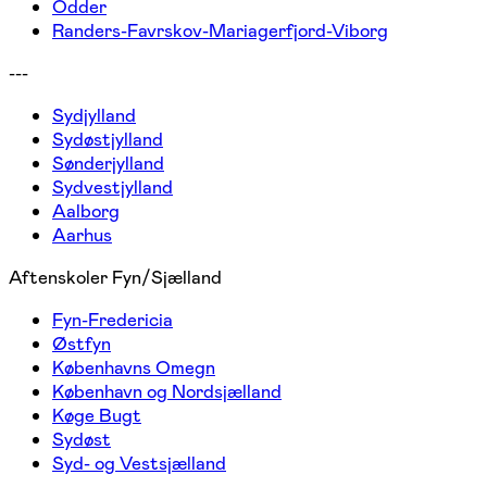
Odder
Randers-Favrskov-Mariagerfjord-Viborg
---
Sydjylland
Sydøstjylland
Sønderjylland
Sydvestjylland
Aalborg
Aarhus
Aftenskoler Fyn/Sjælland
Fyn-Fredericia
Østfyn
Københavns Omegn
København og Nordsjælland
Køge Bugt
Sydøst
Syd- og Vestsjælland