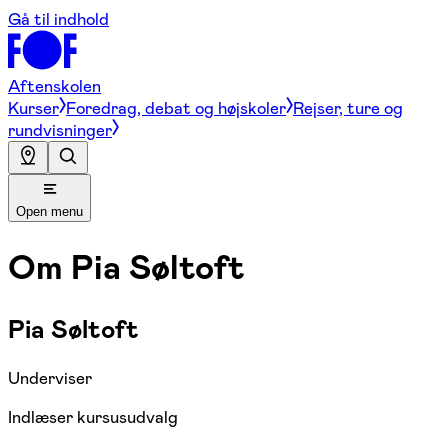
Gå til indhold
Aftenskolen
Kurser
Foredrag, debat og højskoler
Rejser, ture og
rundvisninger
Open menu
Om
Pia Søltoft
Pia Søltoft
Underviser
Indlæser kursusudvalg