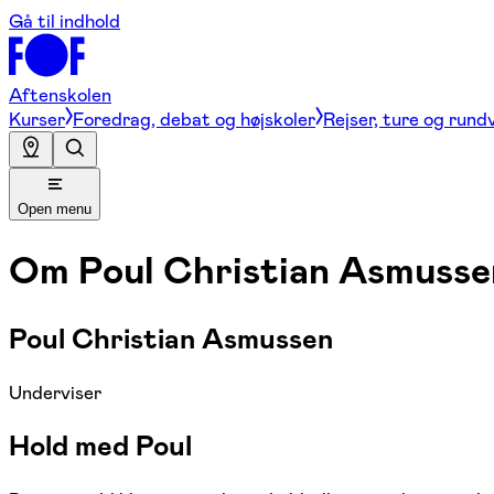
Gå til indhold
Aftenskolen
Kurser
Foredrag, debat og højskoler
Rejser, ture og rund
Open menu
Om
Poul Christian Asmusse
Poul Christian Asmussen
Underviser
Hold med Poul