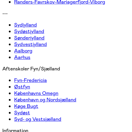
Randers-Favrskov-Mariagerfjord-Viborg
---
Sydjylland
Sydøstjylland
Sønderjylland
Sydvestjylland
Aalborg
Aarhus
Aftenskoler Fyn/Sjælland
Fyn-Fredericia
Østfyn
Københavns Omegn
København og Nordsjælland
Køge Bugt
Sydøst
Syd- og Vestsjælland
Information