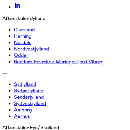
Aftenskoler Jylland
Djursland
Herning
Nordals
Nordvestjylland
Odder
Randers-Favrskov-Mariagerfjord-Viborg
---
Sydjylland
Sydøstjylland
Sønderjylland
Sydvestjylland
Aalborg
Aarhus
Aftenskoler Fyn/Sjælland