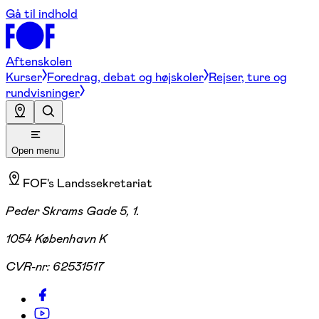
Gå til indhold
Aftenskolen
Kurser
Foredrag, debat og højskoler
Rejser, ture og
rundvisninger
Open menu
FOF's Landssekretariat
Peder Skrams Gade 5, 1.
1054 København K
CVR-nr:
62531517