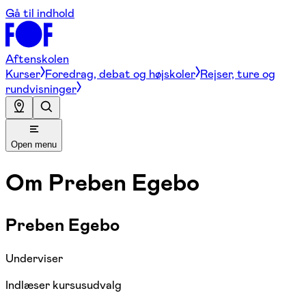
Gå til indhold
Aftenskolen
Kurser
Foredrag, debat og højskoler
Rejser, ture og
rundvisninger
Open menu
Om
Preben Egebo
Preben Egebo
Underviser
Indlæser kursusudvalg