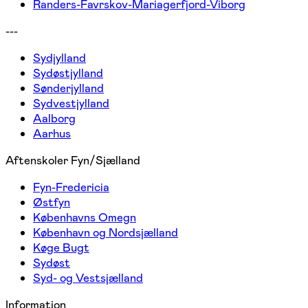
Randers-Favrskov-Mariagerfjord-Viborg
---
Sydjylland
Sydøstjylland
Sønderjylland
Sydvestjylland
Aalborg
Aarhus
Aftenskoler Fyn/Sjælland
Fyn-Fredericia
Østfyn
Københavns Omegn
København og Nordsjælland
Køge Bugt
Sydøst
Syd- og Vestsjælland
Information