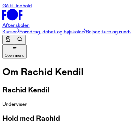
Gå til indhold
Aftenskolen
Kurser
Foredrag, debat og højskoler
Rejser, ture og rund
Open menu
Om
Rachid Kendil
Rachid Kendil
Underviser
Hold med Rachid