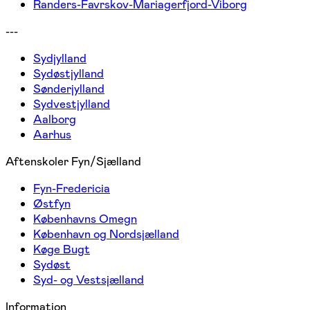
Randers-Favrskov-Mariagerfjord-Viborg
---
Sydjylland
Sydøstjylland
Sønderjylland
Sydvestjylland
Aalborg
Aarhus
Aftenskoler Fyn/Sjælland
Fyn-Fredericia
Østfyn
Københavns Omegn
København og Nordsjælland
Køge Bugt
Sydøst
Syd- og Vestsjælland
Information