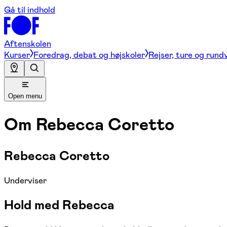
Gå til indhold
Aftenskolen
Kurser
Foredrag, debat og højskoler
Rejser, ture og rund
Open menu
Om
Rebecca Coretto
Rebecca Coretto
Underviser
Hold med Rebecca