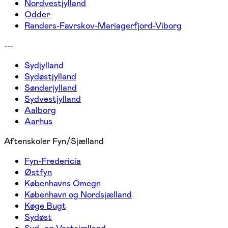
Nordvestjylland
Odder
Randers-Favrskov-Mariagerfjord-Viborg
---
Sydjylland
Sydøstjylland
Sønderjylland
Sydvestjylland
Aalborg
Aarhus
Aftenskoler Fyn/Sjælland
Fyn-Fredericia
Østfyn
Københavns Omegn
København og Nordsjælland
Køge Bugt
Sydøst