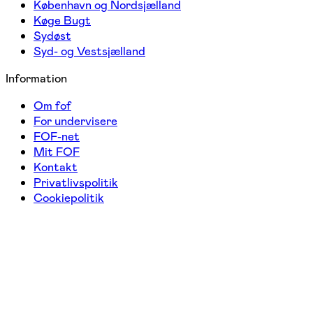
København og Nordsjælland
Køge Bugt
Sydøst
Syd- og Vestsjælland
Information
Om fof
For undervisere
FOF-net
Mit FOF
Kontakt
Privatlivspolitik
Cookiepolitik