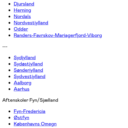
Djursland
Herning
Nordals
Nordvestjylland
Odder
Randers-Favrskov-Mariagerfjord-Viborg
---
Sydjylland
Sydøstjylland
Sønderjylland
Sydvestjylland
Aalborg
Aarhus
Aftenskoler Fyn/Sjælland
Fyn-Fredericia
Østfyn
Københavns Omegn