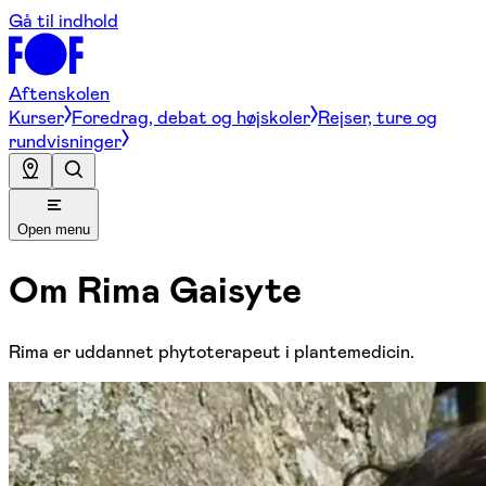
Gå til indhold
Aftenskolen
Kurser
Foredrag, debat og højskoler
Rejser, ture og
rundvisninger
Open menu
Om
Rima Gaisyte
Rima er uddannet phytoterapeut i plantemedicin.