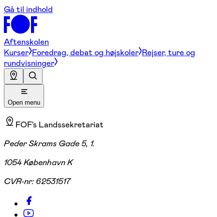
Gå til indhold
Aftenskolen
Kurser
Foredrag, debat og højskoler
Rejser, ture og
rundvisninger
Open menu
FOF's Landssekretariat
Peder Skrams Gade 5, 1.
1054 København K
CVR-nr:
62531517