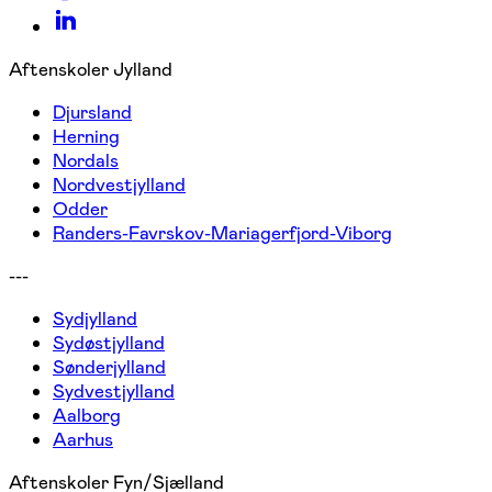
Aftenskoler Jylland
Djursland
Herning
Nordals
Nordvestjylland
Odder
Randers-Favrskov-Mariagerfjord-Viborg
---
Sydjylland
Sydøstjylland
Sønderjylland
Sydvestjylland
Aalborg
Aarhus
Aftenskoler Fyn/Sjælland