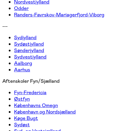
Nordvestjylland
Odder
Randers-Favrskov-Mariagerfjord-Viborg
---
Sydjylland
Sydøstjylland
Sønderjylland
Sydvestjylland
Aalborg
Aarhus
Aftenskoler Fyn/Sjælland
Fyn-Fredericia
Østfyn
Københavns Omegn
København og Nordsjælland
Køge Bugt
Sydøst