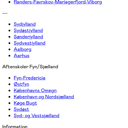
Randers-Favrskov-Mariagerfjord-Viborg
---
Sydjylland
Sydøstjylland
Sønderjylland
Sydvestjylland
Aalborg
Aarhus
Aftenskoler Fyn/Sjælland
Fyn-Fredericia
Østfyn
Københavns Omegn
København og Nordsjælland
Køge Bugt
Sydøst
Syd- og Vestsjælland
Information