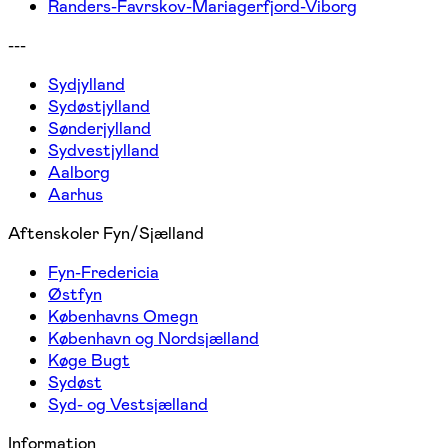
Randers-Favrskov-Mariagerfjord-Viborg
---
Sydjylland
Sydøstjylland
Sønderjylland
Sydvestjylland
Aalborg
Aarhus
Aftenskoler Fyn/Sjælland
Fyn-Fredericia
Østfyn
Københavns Omegn
København og Nordsjælland
Køge Bugt
Sydøst
Syd- og Vestsjælland
Information