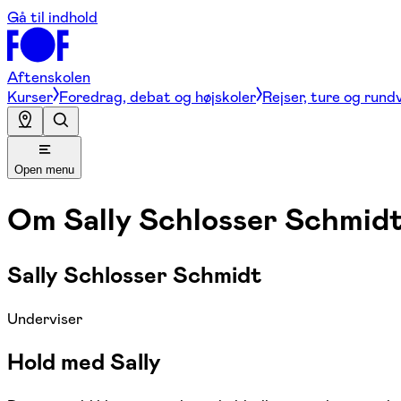
Gå til indhold
Aftenskolen
Kurser
Foredrag, debat og højskoler
Rejser, ture og rund
Open menu
Om
Sally Schlosser Schmid
Sally Schlosser Schmidt
Underviser
Hold med Sally