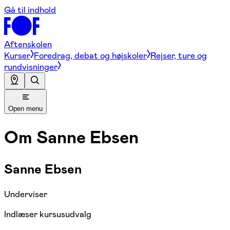
Gå til indhold
Aftenskolen
Kurser
Foredrag, debat og højskoler
Rejser, ture og
rundvisninger
Open menu
Om
Sanne Ebsen
Sanne Ebsen
Underviser
Indlæser kursusudvalg