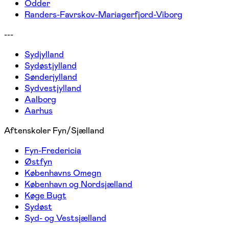
Odder
Randers-Favrskov-Mariagerfjord-Viborg
---
Sydjylland
Sydøstjylland
Sønderjylland
Sydvestjylland
Aalborg
Aarhus
Aftenskoler Fyn/Sjælland
Fyn-Fredericia
Østfyn
Københavns Omegn
København og Nordsjælland
Køge Bugt
Sydøst
Syd- og Vestsjælland