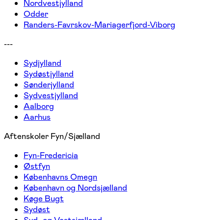
Nordvestjylland
Odder
Randers-Favrskov-Mariagerfjord-Viborg
---
Sydjylland
Sydøstjylland
Sønderjylland
Sydvestjylland
Aalborg
Aarhus
Aftenskoler Fyn/Sjælland
Fyn-Fredericia
Østfyn
Københavns Omegn
København og Nordsjælland
Køge Bugt
Sydøst