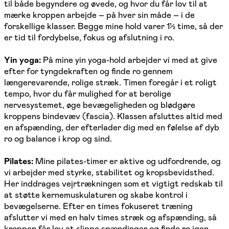
til både begyndere og øvede, og hvor du får lov til at
mærke kroppen arbejde – på hver sin måde – i de
forskellige klasser. Begge mine hold varer 1½ time, så der
er tid til fordybelse, fokus og afslutning i ro.
Yin yoga:
På mine yin yoga-hold arbejder vi med at give
efter for tyngdekraften og finde ro gennem
længerevarende, rolige stræk. Timen foregår i et roligt
tempo, hvor du får mulighed for at berolige
nervesystemet, øge bevægeligheden og blødgøre
kroppens bindevæv (fascia). Klassen afsluttes altid med
en afspænding, der efterlader dig med en følelse af dyb
ro og balance i krop og sind.
Pilates:
Mine pilates-timer er aktive og udfordrende, og
vi arbejder med styrke, stabilitet og kropsbevidsthed.
Her inddrages vejrtrækningen som et vigtigt redskab til
at støtte kernemuskulaturen og skabe kontrol i
bevægelserne. Efter en times fokuseret træning
afslutter vi med en halv times stræk og afspænding, så
kroppen får lov at slippe spændinger og finde ro igen.