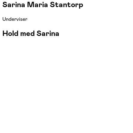
Sarina Maria Stantorp
Underviser
Hold med Sarina
FOF Køge Bugt
Se hold
Pilates
man. 17:30 - 19:00
Start 07/09