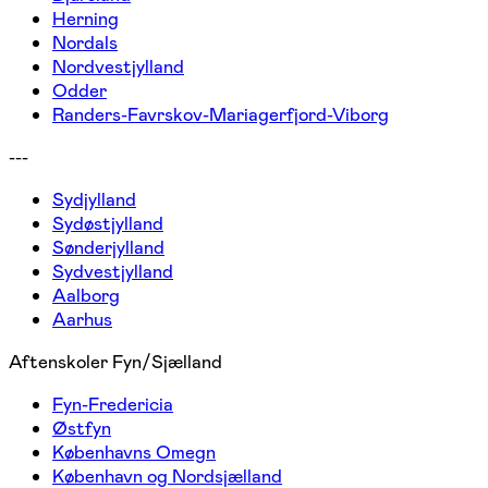
Herning
Nordals
Nordvestjylland
Odder
Randers-Favrskov-Mariagerfjord-Viborg
---
Sydjylland
Sydøstjylland
Sønderjylland
Sydvestjylland
Aalborg
Aarhus
Aftenskoler Fyn/Sjælland
Fyn-Fredericia
Østfyn
Københavns Omegn
København og Nordsjælland