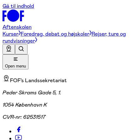
Gå til indhold
Aftenskolen
Kurser
Foredrag, debat og højskoler
Rejser, ture og
rundvisninger
Open menu
FOF's Landssekretariat
Peder Skrams Gade 5, 1.
1054 København K
CVR-nr:
62531517