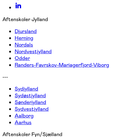
Aftenskoler Jylland
Djursland
Herning
Nordals
Nordvestjylland
Odder
Randers-Favrskov-Mariagerfjord-Viborg
---
Sydjylland
Sydøstjylland
Sønderjylland
Sydvestjylland
Aalborg
Aarhus
Aftenskoler Fyn/Sjælland