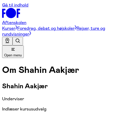
Gå til indhold
Aftenskolen
Kurser
Foredrag, debat og højskoler
Rejser, ture og
rundvisninger
Open menu
Om
Shahin Aakjær
Shahin Aakjær
Underviser
Indlæser kursusudvalg