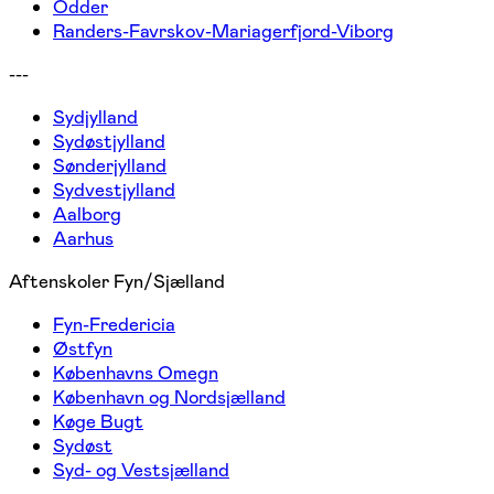
Odder
Randers-Favrskov-Mariagerfjord-Viborg
---
Sydjylland
Sydøstjylland
Sønderjylland
Sydvestjylland
Aalborg
Aarhus
Aftenskoler Fyn/Sjælland
Fyn-Fredericia
Østfyn
Københavns Omegn
København og Nordsjælland
Køge Bugt
Sydøst
Syd- og Vestsjælland