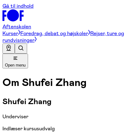
Gå til indhold
Aftenskolen
Kurser
Foredrag, debat og højskoler
Rejser, ture og
rundvisninger
Open menu
Om
Shufei Zhang
Shufei Zhang
Underviser
Indlæser kursusudvalg