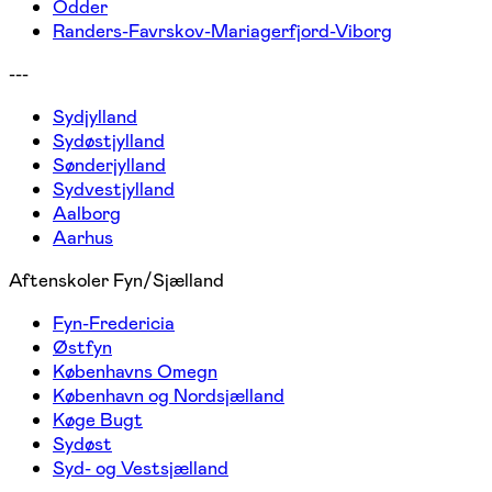
Odder
Randers-Favrskov-Mariagerfjord-Viborg
---
Sydjylland
Sydøstjylland
Sønderjylland
Sydvestjylland
Aalborg
Aarhus
Aftenskoler Fyn/Sjælland
Fyn-Fredericia
Østfyn
Københavns Omegn
København og Nordsjælland
Køge Bugt
Sydøst
Syd- og Vestsjælland