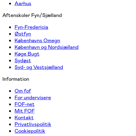
Aarhus
Aftenskoler Fyn/Sjælland
Fyn-Fredericia
Østfyn
Københavns Omegn
København og Nordsjælland
Køge Bugt
Sydøst
Syd- og Vestsjælland
Information
Om fof
For undervisere
FOF-net
Mit FOF
Kontakt
Privatlivspolitik
Cookiepolitik