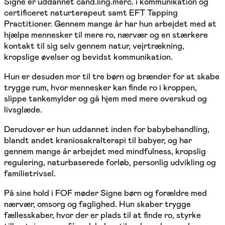
Signe er uddannet cand.ling.merc. i kommunikation og
certificeret naturterapeut samt EFT Tapping
Practitioner. Gennem mange år har hun arbejdet med at
hjælpe mennesker til mere ro, nærvær og en stærkere
kontakt til sig selv gennem natur, vejrtrækning,
kropslige øvelser og bevidst kommunikation.
Hun er desuden mor til tre børn og brænder for at skabe
trygge rum, hvor mennesker kan finde ro i kroppen,
slippe tankemylder og gå hjem med mere overskud og
livsglæde.
Derudover er hun uddannet inden for babybehandling,
blandt andet kraniosakralterapi til babyer, og har
gennem mange år arbejdet med mindfulness, kropslig
regulering, naturbaserede forløb, personlig udvikling og
familietrivsel.
På sine hold i FOF møder Signe børn og forældre med
nærvær, omsorg og faglighed. Hun skaber trygge
fællesskaber, hvor der er plads til at finde ro, styrke