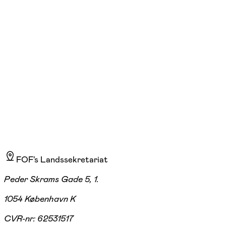
tors. 10:00 - 12:00
Start 03/09
FLOK, Skanderborg
795,00 kr.
FOF's Landssekretariat
Peder Skrams Gade 5, 1.
1054 København K
CVR-nr:
62531517