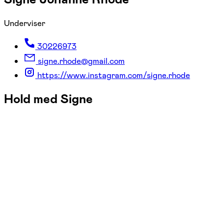
Underviser
30226973
signe.rhode@gmail.com
https://www.instagram.com/signe.rhode
Hold med Signe
FOF Sydøstjylland
Se hold
Pusterum for dig og din baby