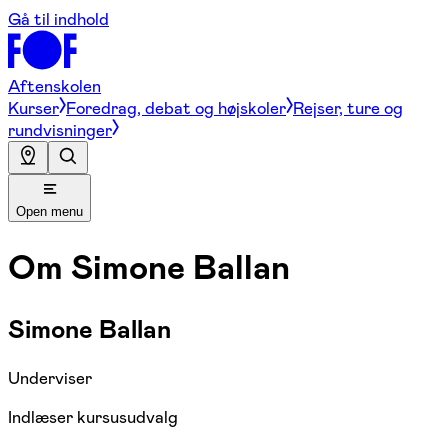
Gå til indhold
Aftenskolen
Kurser
Foredrag, debat og højskoler
Rejser, ture og
rundvisninger
Open menu
Om
Simone Ballan
Simone Ballan
Underviser
Indlæser kursusudvalg