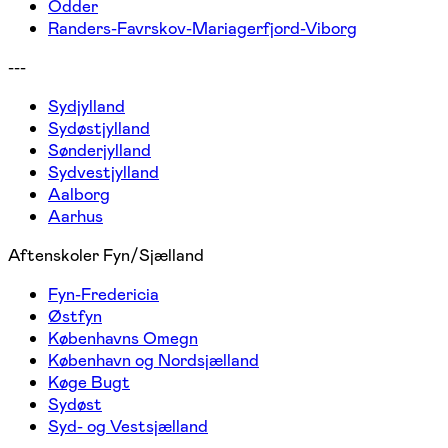
Odder
Randers-Favrskov-Mariagerfjord-Viborg
---
Sydjylland
Sydøstjylland
Sønderjylland
Sydvestjylland
Aalborg
Aarhus
Aftenskoler Fyn/Sjælland
Fyn-Fredericia
Østfyn
Københavns Omegn
København og Nordsjælland
Køge Bugt
Sydøst
Syd- og Vestsjælland