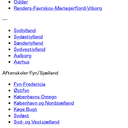
Odder
Randers-Favrskov-Mariagerfjord-Viborg
---
Sydjylland
Sydøstjylland
Sønderjylland
Sydvestjylland
Aalborg
Aarhus
Aftenskoler Fyn/Sjælland
Fyn-Fredericia
Østfyn
Københavns Omegn
København og Nordsjælland
Køge Bugt
Sydøst
Syd- og Vestsjælland