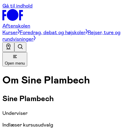
Gå til indhold
Aftenskolen
Kurser
Foredrag, debat og højskoler
Rejser, ture og
rundvisninger
Open menu
Om
Sine Plambech
Sine Plambech
Underviser
Indlæser kursusudvalg