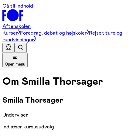
Gå til indhold
Aftenskolen
Kurser
Foredrag, debat og højskoler
Rejser, ture og
rundvisninger
Open menu
Om
Smilla Thorsager
Smilla Thorsager
Underviser
Indlæser kursusudvalg