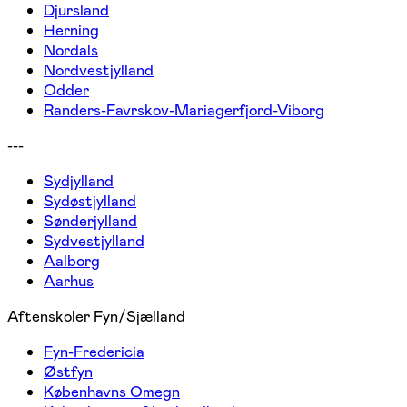
Djursland
Herning
Nordals
Nordvestjylland
Odder
Randers-Favrskov-Mariagerfjord-Viborg
---
Sydjylland
Sydøstjylland
Sønderjylland
Sydvestjylland
Aalborg
Aarhus
Aftenskoler Fyn/Sjælland
Fyn-Fredericia
Østfyn
Københavns Omegn