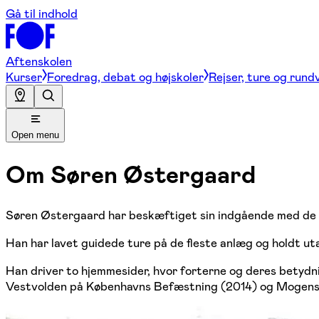
Gå til indhold
Aftenskolen
Kurser
Foredrag, debat og højskoler
Rejser, ture og rund
Open menu
Om
Søren Østergaard
Søren Østergaard har beskæftiget sin indgående med de d
Han har lavet guidede ture på de fleste anlæg og holdt ut
Han driver to hjemmesider, hvor forterne og deres betyd
Vestvolden på Københavns Befæstning (2014) og Mogens