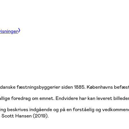
visninger
anske fæstningsbyggerier siden 1885. Københavns befæstnin
allige foredrag om emnet. Endvidere har kan leveret billeder
ning beskrives indgående og på en forståelig og vedkomme
 Scott Hansen (2019).