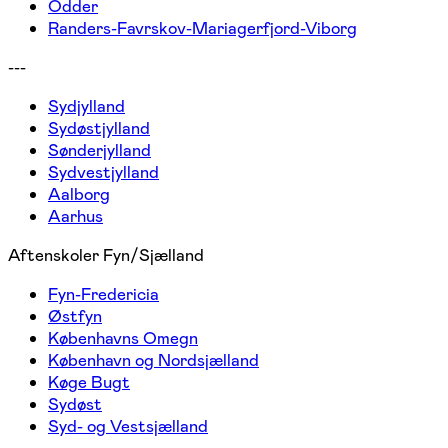
Odder
Randers-Favrskov-Mariagerfjord-Viborg
---
Sydjylland
Sydøstjylland
Sønderjylland
Sydvestjylland
Aalborg
Aarhus
Aftenskoler Fyn/Sjælland
Fyn-Fredericia
Østfyn
Københavns Omegn
København og Nordsjælland
Køge Bugt
Sydøst
Syd- og Vestsjælland