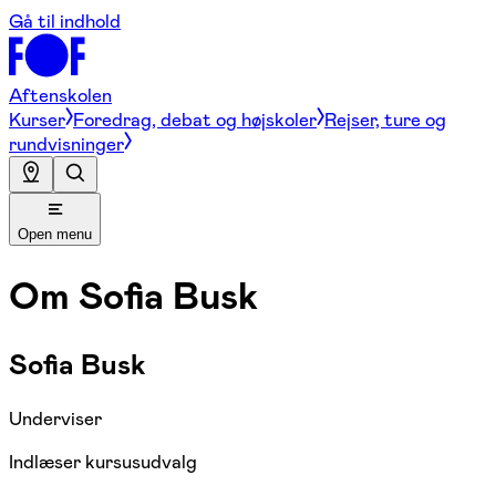
Gå til indhold
Aftenskolen
Kurser
Foredrag, debat og højskoler
Rejser, ture og
rundvisninger
Open menu
Om
Sofia Busk
Sofia Busk
Underviser
Indlæser kursusudvalg