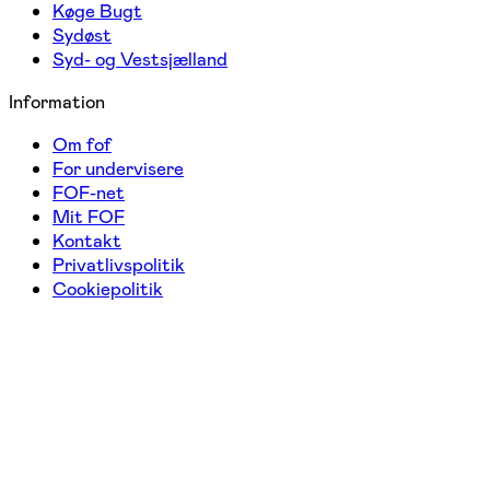
Køge Bugt
Sydøst
Syd- og Vestsjælland
Information
Om fof
For undervisere
FOF-net
Mit FOF
Kontakt
Privatlivspolitik
Cookiepolitik