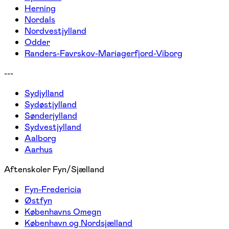
Herning
Nordals
Nordvestjylland
Odder
Randers-Favrskov-Mariagerfjord-Viborg
---
Sydjylland
Sydøstjylland
Sønderjylland
Sydvestjylland
Aalborg
Aarhus
Aftenskoler Fyn/Sjælland
Fyn-Fredericia
Østfyn
Københavns Omegn
København og Nordsjælland