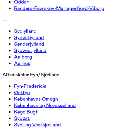
Odder
Randers-Favrskov-Mariagerfjord-Viborg
---
Sydjylland
Sydøstjylland
Sønderjylland
Sydvestjylland
Aalborg
Aarhus
Aftenskoler Fyn/Sjælland
Fyn-Fredericia
Østfyn
Københavns Omegn
København og Nordsjælland
Køge Bugt
Sydøst
Syd- og Vestsjælland