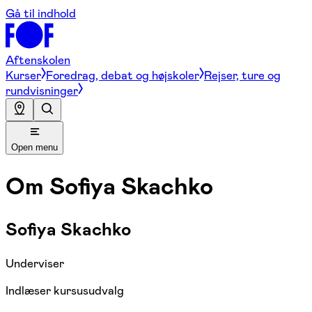
Gå til indhold
Aftenskolen
Kurser
Foredrag, debat og højskoler
Rejser, ture og
rundvisninger
Open menu
Om
Sofiya Skachko
Sofiya Skachko
Underviser
Indlæser kursusudvalg