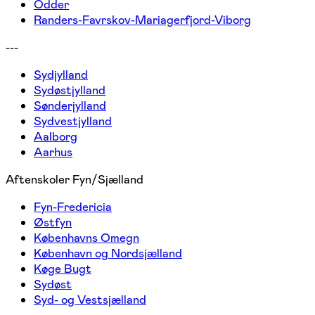
Odder
Randers-Favrskov-Mariagerfjord-Viborg
---
Sydjylland
Sydøstjylland
Sønderjylland
Sydvestjylland
Aalborg
Aarhus
Aftenskoler Fyn/Sjælland
Fyn-Fredericia
Østfyn
Københavns Omegn
København og Nordsjælland
Køge Bugt
Sydøst
Syd- og Vestsjælland