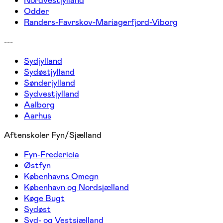
Nordvestjylland
Odder
Randers-Favrskov-Mariagerfjord-Viborg
---
Sydjylland
Sydøstjylland
Sønderjylland
Sydvestjylland
Aalborg
Aarhus
Aftenskoler Fyn/Sjælland
Fyn-Fredericia
Østfyn
Københavns Omegn
København og Nordsjælland
Køge Bugt
Sydøst
Syd- og Vestsjælland