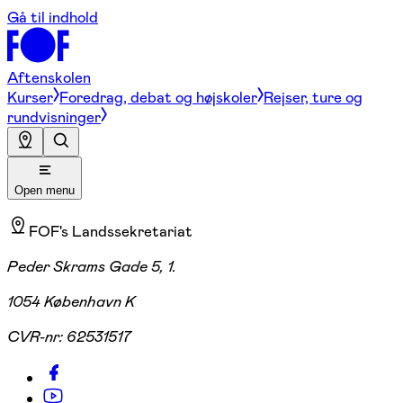
Gå til indhold
Aftenskolen
Kurser
Foredrag, debat og højskoler
Rejser, ture og
rundvisninger
Open menu
FOF's Landssekretariat
Peder Skrams Gade 5, 1.
1054 København K
CVR-nr:
62531517