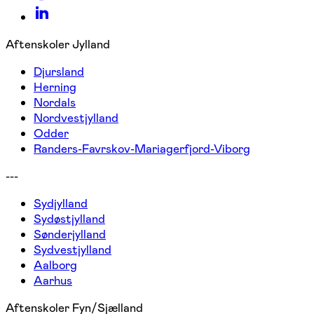
Aftenskoler Jylland
Djursland
Herning
Nordals
Nordvestjylland
Odder
Randers-Favrskov-Mariagerfjord-Viborg
---
Sydjylland
Sydøstjylland
Sønderjylland
Sydvestjylland
Aalborg
Aarhus
Aftenskoler Fyn/Sjælland