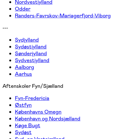
Nordvestjylland
Odder
Randers-Favrskov-Mariagerfjord-Viborg
---
Sydjylland
Sydøstjylland
Sønderjylland
Sydvestjylland
Aalborg
Aarhus
Aftenskoler Fyn/Sjælland
Fyn-Fredericia
Østfyn
Københavns Omegn
København og Nordsjælland
Køge Bugt
Sydøst