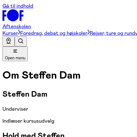
Gå til indhold
Aftenskolen
Kurser
Foredrag, debat og højskoler
Rejser, ture og rund
Open menu
Om
Steffen Dam
Steffen Dam
Underviser
Indlæser kursusudvalg
Hold med Steffen