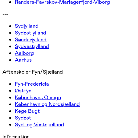
Randers-Favrskov-Mariagerfjord-Viborg
---
Sydjylland
Sydøstjylland
Sønderjylland
Sydvestjylland
Aalborg
Aarhus
Aftenskoler Fyn/Sjælland
Fyn-Fredericia
Østfyn
Københavns Omegn
København og Nordsjælland
Køge Bugt
Sydøst
Syd- og Vestsjælland
Information